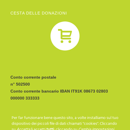
CESTA DELLE DONAZIONI
Conto corrente postale
n° 502500
Conto corrente bancario IBAN
CODICE BIC/SWIFT:
Per far funzionare bene questo sito, a volte installiamo sul tuo
I C R A I T R R I P 0
dispositivo dei piccoli file di dati chiamati "cookies". Cliccando
su
Accetta
li accetti
tutti
; cliccando su
Cambia impostazioni