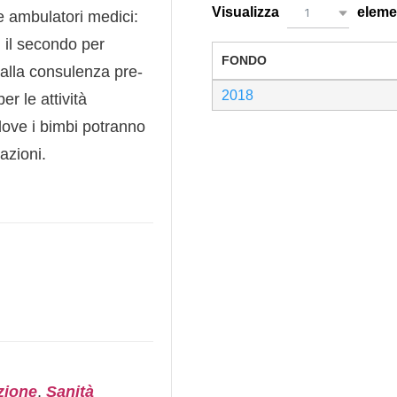
Visualizza
eleme
1
 ambulatori medici:
, il secondo per
FONDO
o alla consulenza pre-
2018
er le attività
 dove i bimbi potranno
itazioni.
zione
,
Sanità