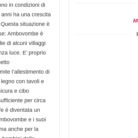
no in condizioni di
5 anni ha una crescita
M
. Questa situazione è
aese: Ambovombe è
e di alcuni villaggi
za luce. E’ proprio
getto
mite l’allestimento di
legno con tavoli e
sicura e cibo
fficiente per circa
fe è diventata un
i Ambovombe e i suoi
 ma anche per la