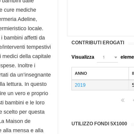
o bambini dalle
re cure mediche
fermeria Adeline,
rmieristico locale.
i bambini affetti da
CONTRIBUTI EROGATI
/interventi tempestivi
ri medici della capitale
Visualizza
eleme
1
spese. Inoltre i
ANNO
tati da un’insegnante
la lettura. In questo
2019
ire un vero e proprio
ti bambini e le loro
e scelto per questa
"La Maison de
UTILIZZO FONDI 5X1000
e alla mensa e alla