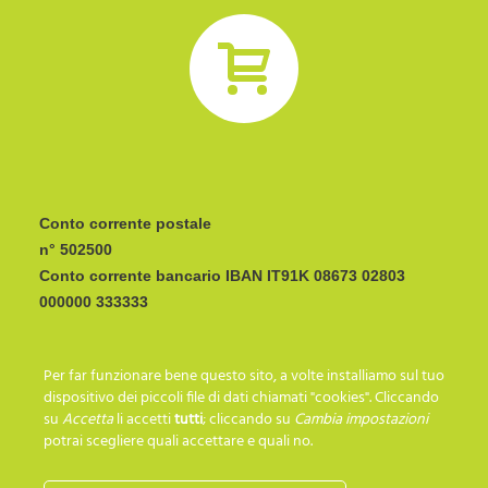
Conto corrente postale
n° 502500
Conto corrente bancario IBAN
CODICE BIC/SWIFT:
Per far funzionare bene questo sito, a volte installiamo sul tuo
I C R A I T R R I P 0
dispositivo dei piccoli file di dati chiamati "cookies". Cliccando
su
Accetta
li accetti
tutti
; cliccando su
Cambia impostazioni
potrai scegliere quali accettare e quali no.
SEGUICI SU…