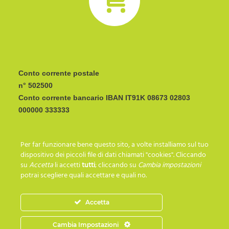
Conto corrente postale
n° 502500
Conto corrente bancario IBAN
CODICE BIC/SWIFT:
Per far funzionare bene questo sito, a volte installiamo sul tuo
I C R A I T R R I P 0
dispositivo dei piccoli file di dati chiamati "cookies". Cliccando
su
Accetta
li accetti
tutti
; cliccando su
Cambia impostazioni
potrai scegliere quali accettare e quali no.
SEGUICI SU…
Accetta
Cambia Impostazioni