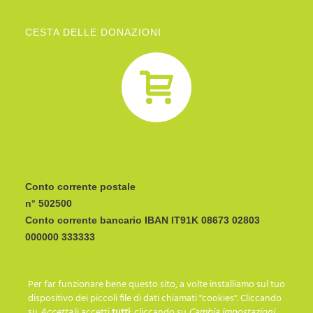
CESTA DELLE DONAZIONI
Conto corrente postale
n° 502500
Conto corrente bancario IBAN
CODICE BIC/SWIFT:
Per far funzionare bene questo sito, a volte installiamo sul tuo
I C R A I T R R I P 0
dispositivo dei piccoli file di dati chiamati "cookies". Cliccando
su
Accetta
li accetti
tutti
; cliccando su
Cambia impostazioni