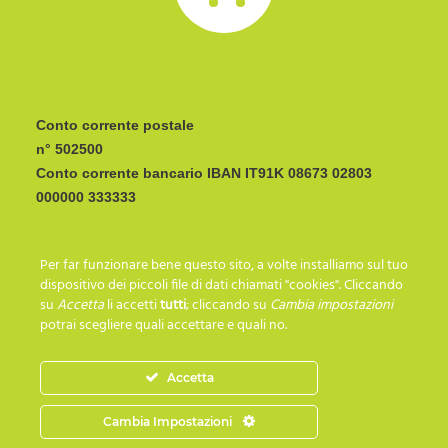
Conto corrente postale
n° 502500
Conto corrente bancario IBAN
CODICE BIC/SWIFT:
Per far funzionare bene questo sito, a volte installiamo sul tuo
I C R A I T R R I P 0
dispositivo dei piccoli file di dati chiamati "cookies". Cliccando
su
Accetta
li accetti
tutti
; cliccando su
Cambia impostazioni
potrai scegliere quali accettare e quali no.
SEGUICI SU…
Accetta
Cambia Impostazioni