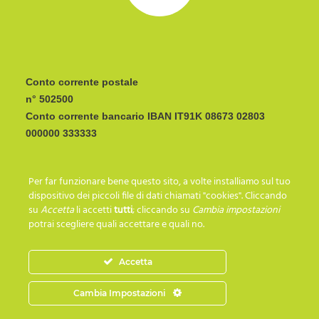
Conto corrente postale
n° 502500
Conto corrente bancario IBAN
CODICE BIC/SWIFT:
Per far funzionare bene questo sito, a volte installiamo sul tuo
I C R A I T R R I P 0
dispositivo dei piccoli file di dati chiamati "cookies". Cliccando
su
Accetta
li accetti
tutti
; cliccando su
Cambia impostazioni
potrai scegliere quali accettare e quali no.
SEGUICI SU…
Accetta
Cambia Impostazioni