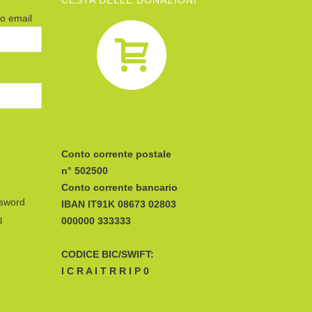
CESTA DELLE DONAZIONI
zo email
Conto corrente postale
n° 502500
Conto corrente bancario
ssword
IBAN
l
CODICE BIC/SWIFT:
I C R A I T R R I P 0