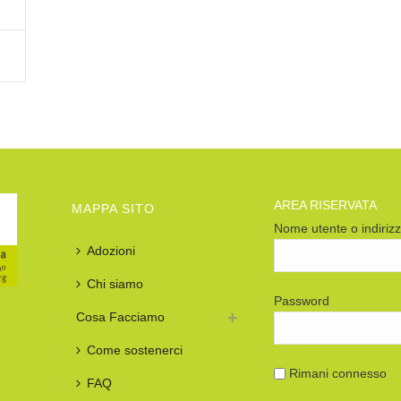
AREA RISERVATA
MAPPA SITO
Nome utente o indiriz
Adozioni
Chi siamo
Password
Cosa Facciamo
Come sostenerci
Rimani connesso
FAQ