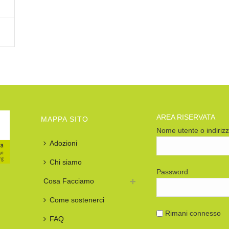
AREA RISERVATA
MAPPA SITO
Nome utente o indiriz
Adozioni
Chi siamo
Password
Cosa Facciamo
Come sostenerci
Rimani connesso
FAQ