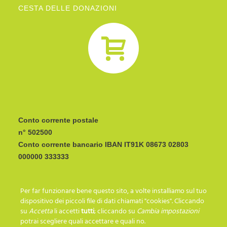
CESTA DELLE DONAZIONI
Conto corrente postale
n° 502500
Conto corrente bancario IBAN
CODICE BIC/SWIFT:
Per far funzionare bene questo sito, a volte installiamo sul tuo
I C R A I T R R I P 0
dispositivo dei piccoli file di dati chiamati "cookies". Cliccando
su
Accetta
li accetti
tutti
; cliccando su
Cambia impostazioni
potrai scegliere quali accettare e quali no.
SEGUICI SU…