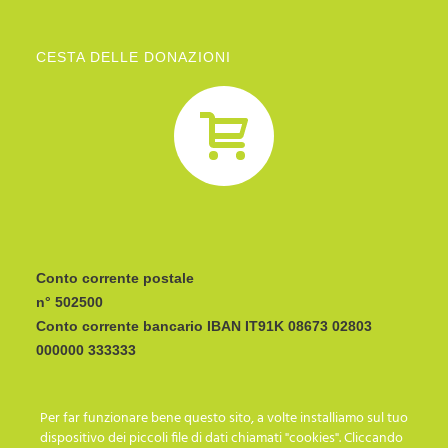
CESTA DELLE DONAZIONI
Conto corrente postale
n° 502500
Conto corrente bancario IBAN
CODICE BIC/SWIFT:
Per far funzionare bene questo sito, a volte installiamo sul tuo
I C R A I T R R I P 0
dispositivo dei piccoli file di dati chiamati "cookies". Cliccando