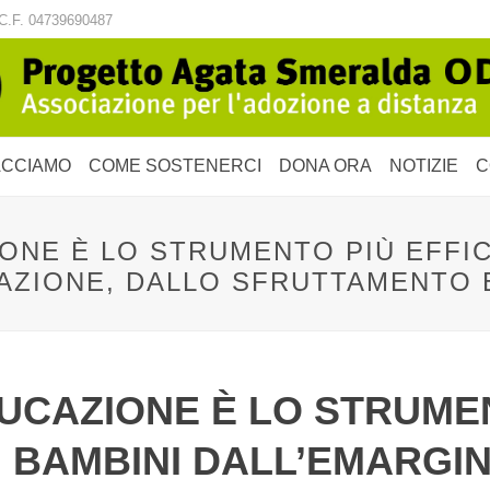
C.F. 04739690487
ACCIAMO
COME SOSTENERCI
DONA ORA
NOTIZIE
C
ZIONE È LO STRUMENTO PIÙ EFFI
AZIONE, DALLO SFRUTTAMENTO 
EDUCAZIONE È LO STRUME
 BAMBINI DALL’EMARGI