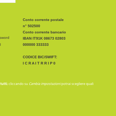
Conto corrente postale
n° 502500
Conto corrente bancario
ssword
IBAN
l
CODICE BIC/SWIFT:
I C R A I T R R I P 0
SEGUICI SU…
i
tutti
; cliccando su
Cambia impostazioni
potrai scegliere quali