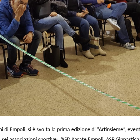
i di Empoli, si è svolta la prima edizione di “Artinsieme”, eve
ei associazioni sportive: l’ASD Karate Empoli, ASP Ginnastica