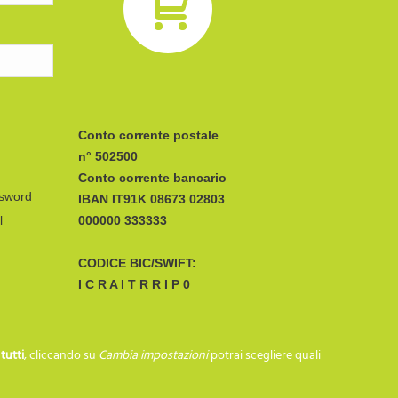
Conto corrente postale
n° 502500
Conto corrente bancario
ssword
IBAN
l
CODICE BIC/SWIFT:
I C R A I T R R I P 0
SEGUICI SU…
i
tutti
; cliccando su
Cambia impostazioni
potrai scegliere quali