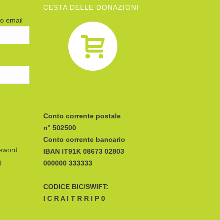
CESTA DELLE DONAZIONI
zo email
Conto corrente postale
n° 502500
Conto corrente bancario
ssword
IBAN
l
CODICE BIC/SWIFT:
I C R A I T R R I P 0