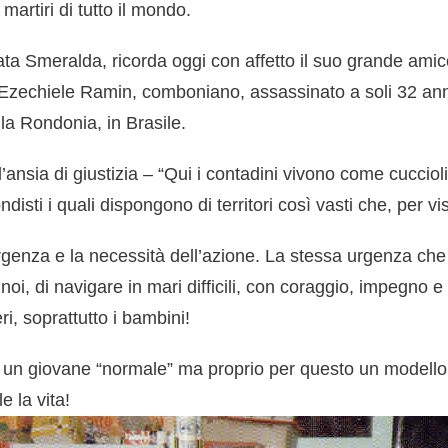
martiri di tutto il mondo.
ta Smeralda, ricorda oggi con affetto il suo grande amic
zechiele Ramin, comboniano, assassinato a soli 32 anni, 
ella Rondonia, in Brasile.
nsia di giustizia – “Qui i contadini vivono come cucciol
ndisti i quali dispongono di territori così vasti che, per vis
genza e la necessità dell’azione. La stessa urgenza che s
, di navigare in mari difficili, con coraggio, impegno e
ri, soprattutto i bambini!
un giovane “normale” ma proprio per questo un modello im
e la vita!