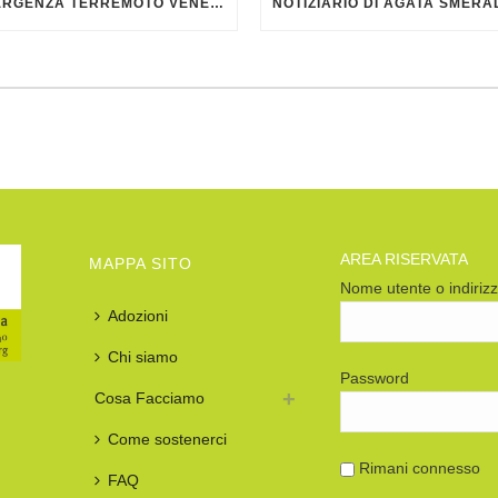
EMERGENZA TERREMOTO VENEZUELA
AREA RISERVATA
MAPPA SITO
Nome utente o indiriz
Adozioni
Chi siamo
Password
Cosa Facciamo
Come sostenerci
Rimani connesso
FAQ