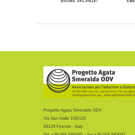
BUONE VACANZE!
Progetto Agata Smeralda ODV
Via San Gallo 105/115
50129 Firenze - Italy
Tel. +39 055 585040 – fax +39 055 583032