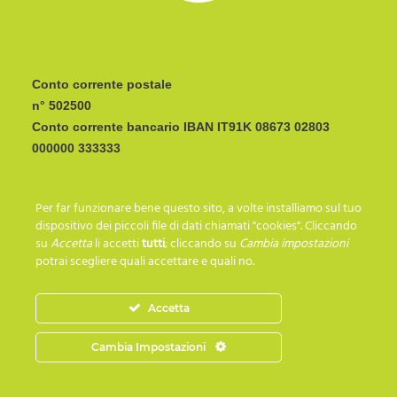
Conto corrente postale
n° 502500
Conto corrente bancario IBAN
CODICE BIC/SWIFT:
Per far funzionare bene questo sito, a volte installiamo sul tuo
I C R A I T R R I P 0
dispositivo dei piccoli file di dati chiamati "cookies". Cliccando
su
Accetta
li accetti
tutti
; cliccando su
Cambia impostazioni
potrai scegliere quali accettare e quali no.
SEGUICI SU…
Accetta
Cambia Impostazioni