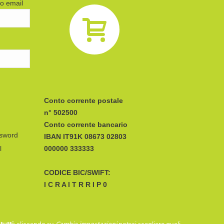
zo email
Conto corrente postale
n° 502500
Conto corrente bancario
ssword
IBAN
l
CODICE BIC/SWIFT:
I C R A I T R R I P 0
SEGUICI SU…