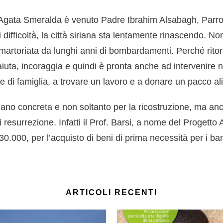
o Agata Smeralda è venuto Padre Ibrahim Alsabagh, Parro
 difficoltà, la città siriana sta lentamente rinascendo. N
à martoriata da lunghi anni di bombardamenti. Perché rit
iuta, incoraggia e quindi è pronta anche ad intervenire n
di famiglia, a trovare un lavoro e a donare un pacco al
no concreta e non soltanto per la ricostruzione, ma anch
resurrezione. Infatti il Prof. Barsi, a nome del Progett
0.000, per l’acquisto di beni di prima necessità per i ba
ARTICOLI RECENTI