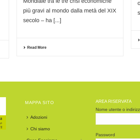
Mondiale tra le tre crisi economiche
più gravi al mondo dalla metà del XIX
s
secolo – ha [...]
Read More
AREA RISERVATA
MAPPA SITO
Nome utente o indiriz
Adozioni
Chi siamo
Password