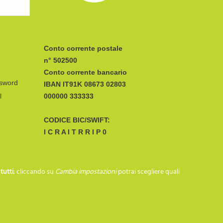
Conto corrente postale
n° 502500
Conto corrente bancario
ssword
IBAN
l
CODICE BIC/SWIFT:
I C R A I T R R I P 0
SEGUICI SU…
i
tutti
; cliccando su
Cambia impostazioni
potrai scegliere quali