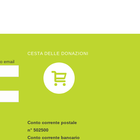
CESTA DELLE DONAZIONI
zo email
Conto corrente postale
n° 502500
Conto corrente bancario