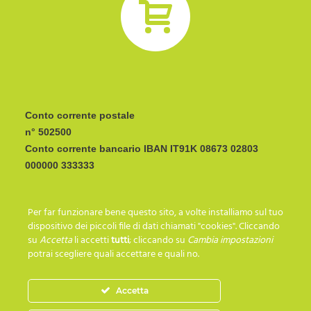
Conto corrente postale
n° 502500
Conto corrente bancario IBAN
CODICE BIC/SWIFT:
Per far funzionare bene questo sito, a volte installiamo sul tuo
I C R A I T R R I P 0
dispositivo dei piccoli file di dati chiamati "cookies". Cliccando
su
Accetta
li accetti
tutti
; cliccando su
Cambia impostazioni
potrai scegliere quali accettare e quali no.
SEGUICI SU…
Accetta