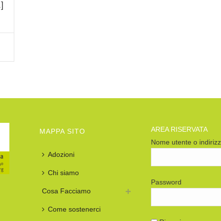
]
AREA RISERVATA
MAPPA SITO
Nome utente o indiriz
Adozioni
Chi siamo
Password
Cosa Facciamo
Come sostenerci