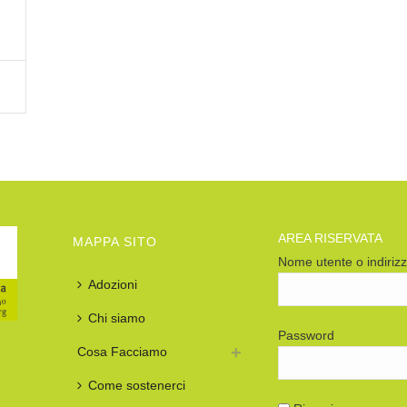
AREA RISERVATA
MAPPA SITO
Nome utente o indiriz
Adozioni
Chi siamo
Password
Cosa Facciamo
Come sostenerci