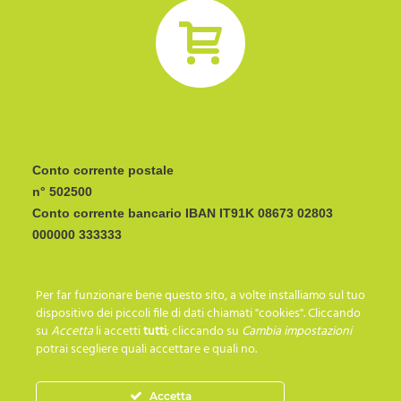
Conto corrente postale
n° 502500
Conto corrente bancario IBAN
CODICE BIC/SWIFT:
Per far funzionare bene questo sito, a volte installiamo sul tuo
I C R A I T R R I P 0
dispositivo dei piccoli file di dati chiamati "cookies". Cliccando
su
Accetta
li accetti
tutti
; cliccando su
Cambia impostazioni
potrai scegliere quali accettare e quali no.
SEGUICI SU…
Accetta