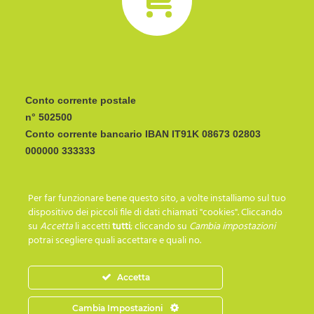
Conto corrente postale
n° 502500
Conto corrente bancario IBAN
CODICE BIC/SWIFT:
Per far funzionare bene questo sito, a volte installiamo sul tuo
I C R A I T R R I P 0
dispositivo dei piccoli file di dati chiamati "cookies". Cliccando
su
Accetta
li accetti
tutti
; cliccando su
Cambia impostazioni
potrai scegliere quali accettare e quali no.
SEGUICI SU…
Accetta
Cambia Impostazioni