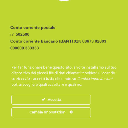
Conto corrente postale
n° 502500
Conto corrente bancario IBAN
CODICE BIC/SWIFT:
Per far funzionare bene questo sito, a volte installiamo sul tuo
I C R A I T R R I P 0
dispositivo dei piccoli file di dati chiamati "cookies". Cliccando
su
Accetta
li accetti
tutti
; cliccando su
Cambia impostazioni
potrai scegliere quali accettare e quali no.
SEGUICI SU…
Accetta
Cambia Impostazioni