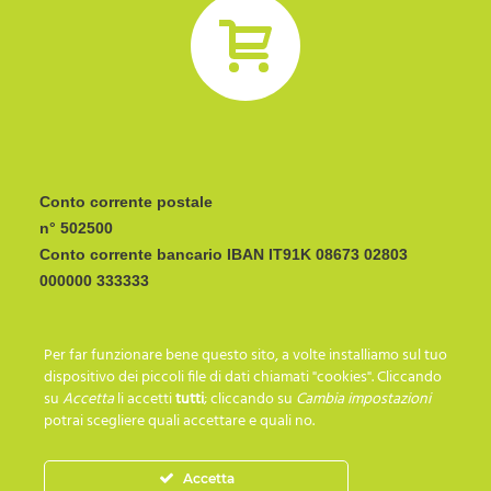
Conto corrente postale
n° 502500
Conto corrente bancario IBAN
CODICE BIC/SWIFT:
Per far funzionare bene questo sito, a volte installiamo sul tuo
I C R A I T R R I P 0
dispositivo dei piccoli file di dati chiamati "cookies". Cliccando
su
Accetta
li accetti
tutti
; cliccando su
Cambia impostazioni
potrai scegliere quali accettare e quali no.
SEGUICI SU…
Accetta