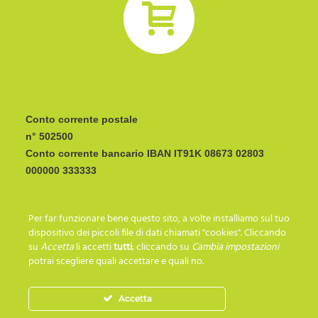
Conto corrente postale
n° 502500
Conto corrente bancario IBAN
CODICE BIC/SWIFT:
Per far funzionare bene questo sito, a volte installiamo sul tuo
I C R A I T R R I P 0
dispositivo dei piccoli file di dati chiamati "cookies". Cliccando
su
Accetta
li accetti
tutti
; cliccando su
Cambia impostazioni
potrai scegliere quali accettare e quali no.
SEGUICI SU…
Accetta