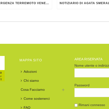
EMERGENZA TERREMOTO VENEZUELA
AREA RISERVATA
MAPPA SITO
Nome utente o indiriz
Adozioni
Chi siamo
Password
Cosa Facciamo
Come sostenerci
Rimani connesso
FAQ