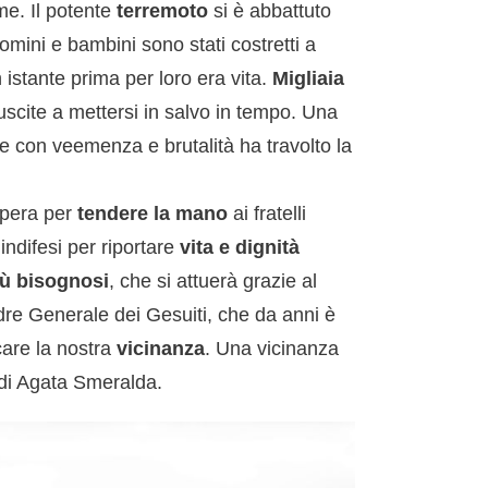
me. Il potente
terremoto
si è abbattuto
omini e bambini sono stati costretti a
 istante prima per loro era vita.
Migliaia
uscite a mettersi in salvo in tempo. Una
e con veemenza e brutalità ha travolto la
opera per
tendere la mano
ai fratelli
indifesi per riportare
vita e dignità
iù bisognosi
, che si attuerà grazie al
dre Generale dei Gesuiti, che da anni è
care la nostra
vicinanza
. Una vicinanza
 di Agata Smeralda.