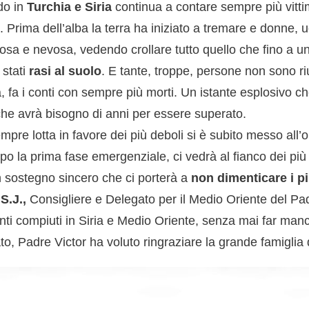
do in
Turchia e Siria
continua a contare sempre più vitti
Prima dell’alba la terra ha iniziato a tremare e donne, u
ovosa e nevosa, vedendo crollare tutto quello che fino a un
 stati
rasi al suolo
. E tante, troppe, persone non sono ri
 fa i conti con sempre più morti. Un istante esplosivo ch
 che avrà bisogno di anni per essere superato.
pre lotta in favore dei più deboli si è subito messo all’
opo la prima fase emergenziale, ci vedrà al fianco dei più 
sostegno sincero che ci porterà a
non dimenticare i p
S.J.,
Consigliere e Delegato per il Medio Oriente del Pa
venti compiuti in Siria e Medio Oriente, senza mai far man
to, Padre Victor ha voluto ringraziare la grande famiglia