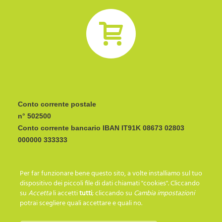
Conto corrente postale
n° 502500
Conto corrente bancario IBAN
CODICE BIC/SWIFT:
Per far funzionare bene questo sito, a volte installiamo sul tuo
I C R A I T R R I P 0
dispositivo dei piccoli file di dati chiamati "cookies". Cliccando
su
Accetta
li accetti
tutti
; cliccando su
Cambia impostazioni
potrai scegliere quali accettare e quali no.
SEGUICI SU…