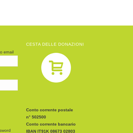
CESTA DELLE DONAZIONI
zo email
Conto corrente postale
n° 502500
Conto corrente bancario
ssword
IBAN