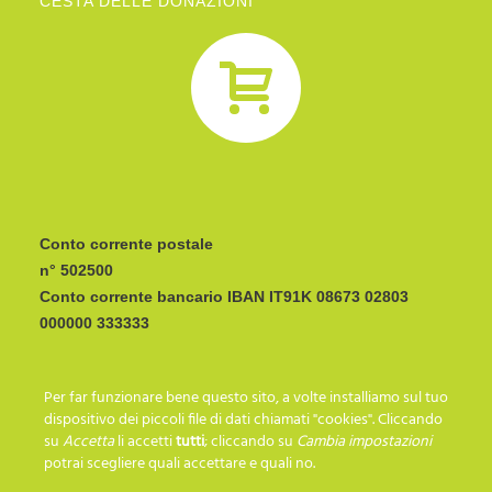
CESTA DELLE DONAZIONI
Conto corrente postale
n° 502500
Conto corrente bancario IBAN
CODICE BIC/SWIFT:
Per far funzionare bene questo sito, a volte installiamo sul tuo
I C R A I T R R I P 0
dispositivo dei piccoli file di dati chiamati "cookies". Cliccando
su
Accetta
li accetti
tutti
; cliccando su
Cambia impostazioni
potrai scegliere quali accettare e quali no.
SEGUICI SU…