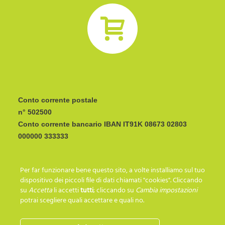
Conto corrente postale
n° 502500
Conto corrente bancario IBAN
CODICE BIC/SWIFT:
Per far funzionare bene questo sito, a volte installiamo sul tuo
I C R A I T R R I P 0
dispositivo dei piccoli file di dati chiamati "cookies". Cliccando
su
Accetta
li accetti
tutti
; cliccando su
Cambia impostazioni
potrai scegliere quali accettare e quali no.
SEGUICI SU…