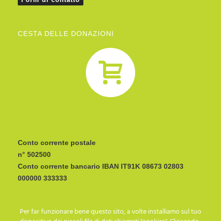
CESTA DELLE DONAZIONI
Conto corrente postale
n° 502500
Conto corrente bancario IBAN
CODICE BIC/SWIFT:
Per far funzionare bene questo sito, a volte installiamo sul tuo
I C R A I T R R I P 0