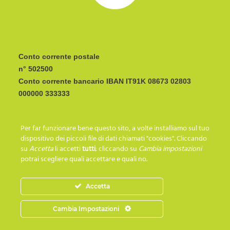
Conto corrente postale
n° 502500
Conto corrente bancario IBAN
CODICE BIC/SWIFT:
Per far funzionare bene questo sito, a volte installiamo sul tuo
I C R A I T R R I P 0
dispositivo dei piccoli file di dati chiamati "cookies". Cliccando
su
Accetta
li accetti
tutti
; cliccando su
Cambia impostazioni
potrai scegliere quali accettare e quali no.
SEGUICI SU…
Accetta
Cambia Impostazioni